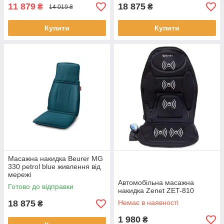
11 879
18 875
₴
₴
14 019 ₴
Купити
Купити
Масажна накидка Beurer MG
330 petrol blue живлення від
мережі
Автомобільна масажна
Готово до відправки
накидка Zenet ZET-810
18 875
Немає в наявності
₴
1 980
₴