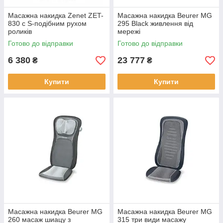
Масажна накидка Zenet ZET-
Масажна накидка Beurer MG
830 c S-подібним рухом
295 Black живлення від
роликів
мережі
Готово до відправки
Готово до відправки
6 380
23 777
₴
₴
Купити
Купити
Масажна накидка Beurer MG
Масажна накидка Beurer MG
260 масаж шиацу з
315 три види масажу