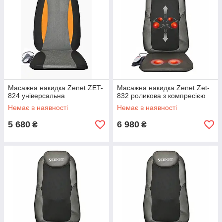
Масажна накидка Zenet ZET-
Масажна накидка Zenet Zet-
824 універсальна
832 роликова з компресією
Немає в наявності
Немає в наявності
5 680
6 980
₴
₴