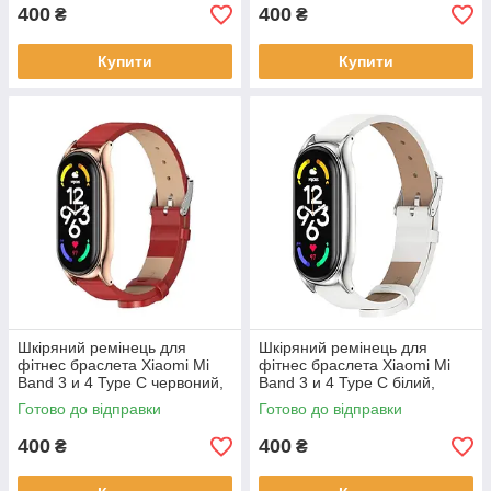
400
400
₴
₴
Купити
Купити
Шкіряний ремінець для
Шкіряний ремінець для
фітнес браслета Xiaomi Mi
фітнес браслета Xiaomi Mi
Band 3 и 4 Type С червоний,
Band 3 и 4 Type С білий,
тримач - золотистий
тримач - сріблястий
Готово до відправки
Готово до відправки
400
400
₴
₴