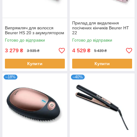
Прилад для видалення
Випрямляч для волосся
посічених кінчиків Beurer HT
Beurer HS 20 з акумулятором
22
Готово до відправки
Готово до відправки
3 279
4 529
₴
₴
3 935 ₴
5 439 ₴
Купити
Купити
–18%
–40%