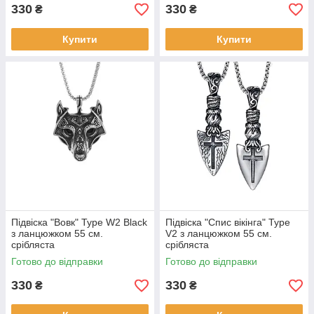
330
330
₴
₴
Купити
Купити
Підвіска "Вовк" Type W2 Black
Підвіска "Спис вікінга" Type
з ланцюжком 55 см.
V2 з ланцюжком 55 см.
срібляста
срібляста
Готово до відправки
Готово до відправки
330
330
₴
₴