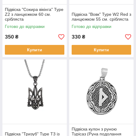
Підвіска "Сокира вікінга" Type
Z2 з ланцюжком 60 см.
Підвіска "Вовк" Type W2 Red з
срібляста
ланцюжком 55 см. срібляста
Готово до відправки
Готово до відправки
350
330
₴
₴
Купити
Купити
Підвіска кулон з руною
Підвіска "Тризуб" Type Т3 із
Турісаз (Руна подолання