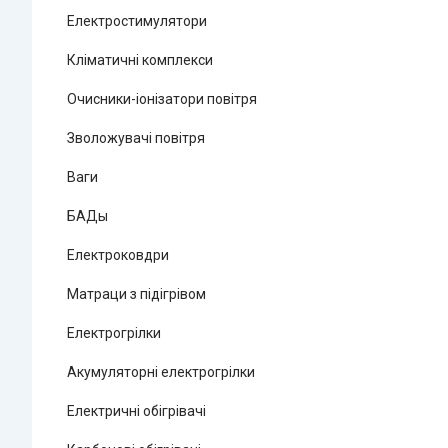
Електростимулятори
Кліматичні комплекси
Очисники-іонізатори повітря
Зволожувачі повітря
Ваги
БАДы
Електроковдри
Матраци з підігрівом
Електрогрілки
Акумуляторні електрогрілки
Електричні обігрівачі