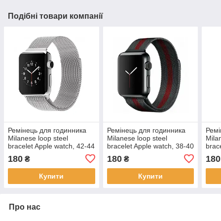
Подібні товари компанії
Ремінець для годинника
Ремінець для годинника
Ремі
Milanese loop steel
Milanese loop steel
Mila
bracelet Apple watch, 42-44
bracelet Apple watch, 38-40
brac
мм. Silver
мм, Black-red
мм. 
180
180
180
₴
₴
Купити
Купити
Про нас