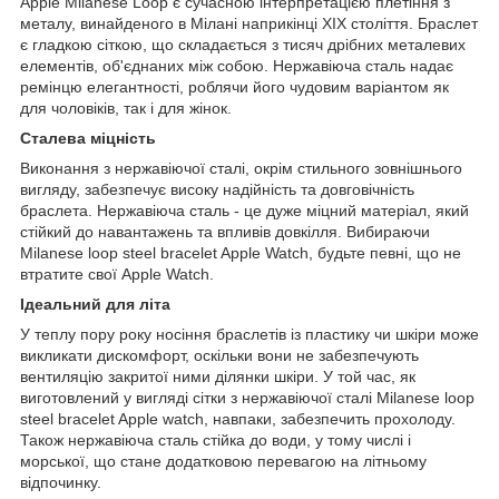
Apple Milanese Loop є сучасною інтерпретацією плетіння з
металу, винайденого в Мілані наприкінці ХІХ століття. Браслет
є гладкою сіткою, що складається з тисяч дрібних металевих
елементів, об'єднаних між собою. Нержавіюча сталь надає
ремінцю елегантності, роблячи його чудовим варіантом як
для чоловіків, так і для жінок.
Сталева міцність
Виконання з нержавіючої сталі, окрім стильного зовнішнього
вигляду, забезпечує високу надійність та довговічність
браслета. Нержавіюча сталь - це дуже міцний матеріал, який
стійкий до навантажень та впливів довкілля. Вибираючи
Milanese loop steel bracelet Apple Watch, будьте певні, що не
втратите свої Apple Watch.
Ідеальний для літа
У теплу пору року носіння браслетів із пластику чи шкіри може
викликати дискомфорт, оскільки вони не забезпечують
вентиляцію закритої ними ділянки шкіри. У той час, як
виготовлений у вигляді сітки з нержавіючої сталі Milanese loop
steel bracelet Apple watch, навпаки, забезпечить прохолоду.
Також нержавіюча сталь стійка до води, у тому числі і
морської, що стане додатковою перевагою на літньому
відпочинку.