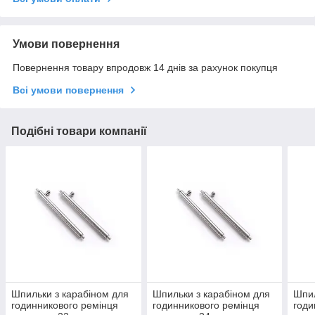
Умови повернення
Повернення товару впродовж 14 днів за рахунок покупця
Всі умови повернення
Подібні товари компанії
Шпильки з карабіном для
Шпильки з карабіном для
Шпил
годинникового ремінця
годинникового ремінця
годи