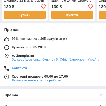
шириною 22 мм, диаметр
шириною 24 мм, диаметр
шир
- 1,8 мм (2 комплекта з 2-х
- 1,8 мм (2 комплекта з 2-х
- 1,
120
130
120
₴
₴
штук)
штук)
штук
Купити
Купити
Про нас
99% позитивних з 365 відгуків за рік
Працює з 08.05.2018
м. Запоріжжя
бульвар Шевченка, будинок 6, Офіс, Запоріжжя, Україна
Контакти
Сьогодні працює з 09:00 до 17:00
Показати весь графік роботи
Про нас