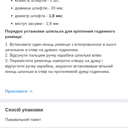
кількість штифтів - 2 шт;
довжина штифтів - 20 мм;
діаметр штифта -
1,8 мм;
виступ засувки - 1,8 мм.
Порядок установки шпильок для кріплення годинного
ремінця:
1. Встановити один кінець ремінця з інтегровонною в нього
шпилькою в отвір на дужках годинника.
2. Відсунути пальцем ручку карабіна шпильки вліво.
3. Перемістити ремінець навпроти отвору на дужці і
відпустити ручку карабіна, акуратно встановивши вільний
кінець шпильки в отвір на протилежній дужці годинника.
Приховати
Спосіб упаковки
Пакувальний пакет