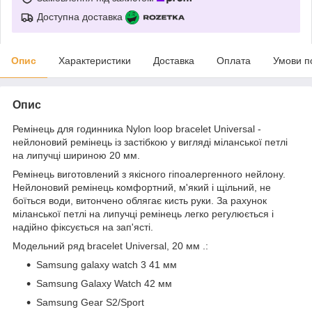
Доступна доставка
Опис
Характеристики
Доставка
Оплата
Умови п
Опис
Ремінець для годинника Nylon loop bracelet Universal -
нейлоновий ремінець із застібкою у вигляді міланської петлі
на липучці шириною 20 мм.
Ремінець виготовлений з якісного гіпоалергенного нейлону.
Нейлоновий ремінець комфортний, м'який і щільний, не
боїться води, витончено облягає кисть руки. За рахунок
міланської петлі на липучці ремінець легко регулюється і
надійно фіксується на зап'ясті.
Модельний ряд bracelet Universal, 20 мм .:
Samsung galaxy watch 3 41 мм
Samsung Galaxy Watch 42 мм
Samsung Gear S2/Sport