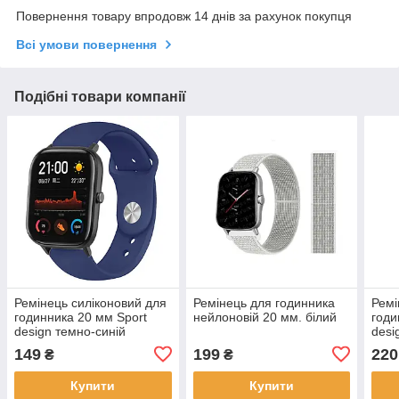
Повернення товару впродовж 14 днів за рахунок покупця
Всі умови повернення
Подібні товари компанії
Ремінець силіконовий для
Ремінець для годинника
Ремі
годинника 20 мм Sport
нейлоновій 20 мм. білий
годи
design темно-синій
desi
149
199
220
₴
₴
Купити
Купити