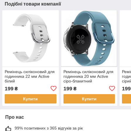
Подібні товари компанії
Ремінець силіконовий для
Ремінець силіконовий для
Ремі
годинника 22 мм Active
годинника 20 мм Active
годи
білий
сіро-блакитний
сіри
199
199
199
₴
₴
Купити
Купити
Про нас
99% позитивних з 365 відгуків за рік