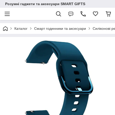
Розумні гаджети та аксесуари SMART GIFTS
Каталог
Смарт годинники та аксесуари
Силіконові р