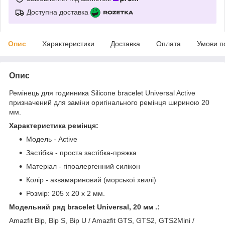
Доступна доставка
Опис
Характеристики
Доставка
Оплата
Умови п
Опис
Ремінець для годинника Silicone bracelet Universal Active
призначений для заміни оригінального ремінця шириною 20
мм.
Характеристика ремінця:
Модель - Active
Застібка - проста застібка-пряжка
Матеріал - гіпоалергенний силікон
Колір - аквамариновий (морської хвилі)
Розмір: 205 x 20 x 2 мм.
Модельний ряд bracelet Universal, 20 мм .:
Amazfit Bip, Bip S, Bip U / Amazfit GTS, GTS2, GTS2Mini /