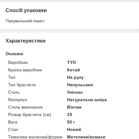
Спосіб упаковки
Пакувальний пакет
Характеристики
Основні
Виробник
TYO
Країна виробник
Китай
Тип
На руку
Тип браслета
Напульсник
Стать
Унісекс
Матеріал
Натуральна шкіра
Стиль виконання
Вінтаж
Розмір браслета (см)
19
Вага
50 г
Стан
Новий
Тематика малюнка/форми
Метелики/комахи