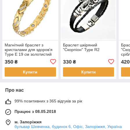
Магнітний браслет з
Браслет шкіряний
Брас
кристалами для здоров'я
"Скорпіон" Type R2
"Ско
Type Е 19 см золотистий
сріб
350
330
420
₴
₴
Купити
Купити
Про нас
99% позитивних з 365 відгуків за рік
Працює з 08.05.2018
м. Запоріжжя
бульвар Шевченка, будинок 6, Офіс, Запоріжжя, Україна