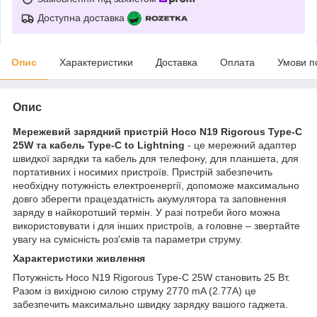
Доступна доставка
Опис
Характеристики
Доставка
Оплата
Умови п
Опис
Мережевий зарядний пристрій Hoco N19 Rigorous Type-C
25W та кабель Type-C to Lightning
- це мережний адаптер
швидкої зарядки та кабель для телефону, для планшета, для
портативних і носимих пристроїв. Пристрій забезпечить
необхідну потужність електроенергії, допоможе максимально
довго зберегти працездатність акумулятора та заповнення
заряду в найкоротший термін. У разі потреби його можна
використовувати і для інших пристроїв, а головне – звертайте
увагу на сумісність роз'ємів та параметри струму.
Характеристики живлення
Потужність Hoco N19 Rigorous Type-C 25W становить 25 Вт.
Разом із вихідною силою струму 2770 mA (2.77A) це
забезпечить максимально швидку зарядку вашого гаджета.