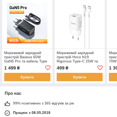
Мережевий зарядний
Мережевий зарядний
Мер
пристрій Baseus 65W
пристрій Hoco N19
при
GaN5 Pro та кабель Type
Rigorous Type-C 25W та
70W
C to Type C PD 100W
кабель Type-C to Type-C
вису
1 499
499
1 3
₴
₴
Black (CCGAN65E5)
White
(CH
Купити
Купити
Про нас
99% позитивних з 365 відгуків за рік
Працює з 08.05.2018