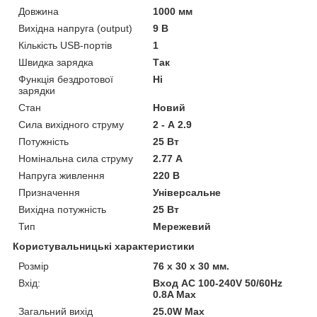
Довжина
1000 мм
Вихідна напруга (output)
9 В
Кількість USB-портів
1
Швидка зарядка
Так
Функція бездротової
Ні
зарядки
Стан
Новий
Сила вихідного струму
2 - А 2.9
Потужність
25 Вт
Номінальна сила струму
2.77 А
Напруга живлення
220 В
Призначення
Універсальне
Вихідна потужність
25 Вт
Тип
Мережевий
Користувальницькі характеристики
Розмір
76 х 30 х 30 мм.
Вхід:
Вход АС 100-240V 50/60Hz
0.8A Max
Загальний вихід
25.0W Max