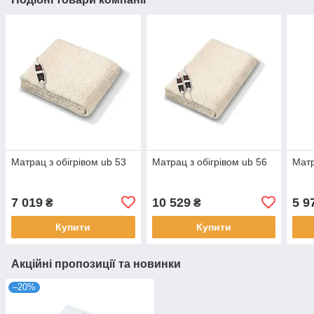
Матрац з обігрівом ub 53
Матрац з обігрівом ub 56
Матр
7 019
10 529
5 9
₴
₴
Купити
Купити
Акційні пропозиції та новинки
–20%