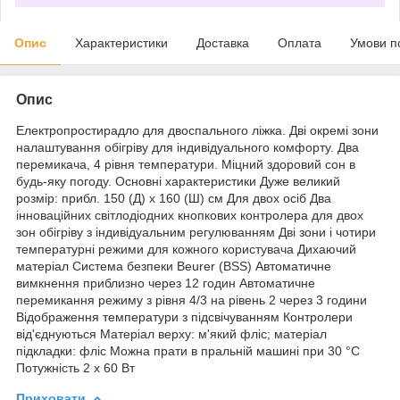
Опис
Характеристики
Доставка
Оплата
Умови п
Опис
Електропростирадло для двоспального ліжка. Дві окремі зони
налаштування обігріву для індивідуального комфорту. Два
перемикача, 4 рівня температури. Міцний здоровий сон в
будь-яку погоду. Основні характеристики Дуже великий
розмір: прибл. 150 (Д) x 160 (Ш) см Для двох осіб Два
інноваційних світлодіодних кнопкових контролера для двох
зон обігріву з індивідуальним регулюванням Дві зони і чотири
температурні режими для кожного користувача Дихаючий
матеріал Система безпеки Beurer (BSS) Автоматичне
вимкнення приблизно через 12 годин Автоматичне
перемикання режиму з рівня 4/3 на рівень 2 через 3 години
Відображення температури з підсвічуванням Контролери
від'єднуються Матеріал верху: м'який фліс; матеріал
підкладки: фліс Можна прати в пральній машині при 30 °C
Потужність 2 х 60 Вт
Приховати