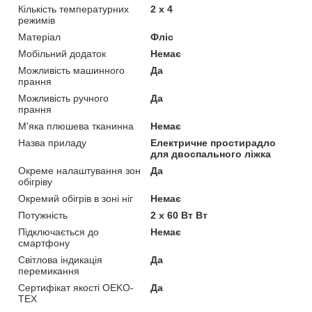
Кількість температурних
2 x 4
режимів
Матеріал
Фліс
Мобільний додаток
Немає
Можливість машинного
Да
прання
Можливість ручного
Да
прання
М'яка плюшева тканинна
Немає
Назва приладу
Електричне простирадло
для двоспального ліжка
Окреме налаштування зон
Да
обігріву
Окремий обігрів в зоні ніг
Немає
Потужність
2 x 60 Вт Вт
Підключається до
Немає
смартфону
Світлова індикація
Да
перемикання
Сертифікат якості OEKO-
Да
TEX