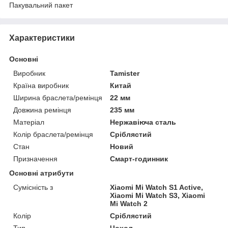
Пакувальний пакет
Характеристики
Основні
Виробник
Tamister
Країна виробник
Китай
Ширина браслета/ремінця
22 мм
Довжина ремінця
235 мм
Матеріал
Нержавіюча сталь
Колір браслета/ремінця
Сріблястий
Стан
Новий
Призначення
Смарт-годинник
Основні атрибути
Сумісність з
Xiaomi Mi Watch S1 Active,
Xiaomi Mi Watch S3, Xiaomi
Mi Watch 2
Колір
Сріблястий
Тип
Чохол