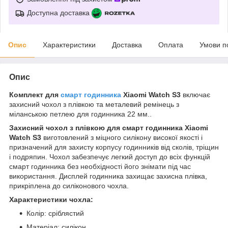
Доступна доставка
Опис
Характеристики
Доставка
Оплата
Умови п
Опис
Комплект для
смарт годинника
Xiaomi Watch S3
включає
захисний чохол з плівкою та металевий ремінець з
міланською петлею для годинника 22 мм..
Захисний чохол з плівкою для смарт годинника Xiaomi
Watch S3
виготовлений з міцного силікону високої якості і
призначений для захисту корпусу годинників від сколів, тріщин
і подряпин. Чохол забезпечує легкий доступ до всіх функцій
смарт годинника без необхідності його знімати під час
використання. Дисплей годинника захищає захисна плівка,
прикріплена до силіконового чохла.
Характеристики чохла:
Колір: сріблястий
Матеріал: силікон