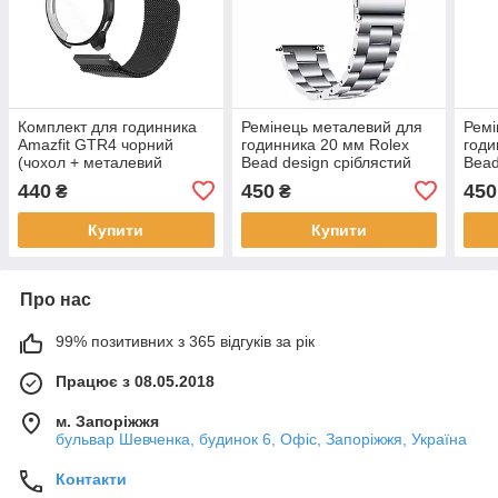
Комплект для годинника
Ремінець металевий для
Ремі
Amazfit GTR4 чорний
годинника 20 мм Rolex
годи
(чохол + металевий
Bead design сріблястий
Bead
ремінець 22 мм)
золо
440
450
450
₴
₴
Купити
Купити
Про нас
99% позитивних з 365 відгуків за рік
Працює з 08.05.2018
м. Запоріжжя
бульвар Шевченка, будинок 6, Офіс, Запоріжжя, Україна
Контакти