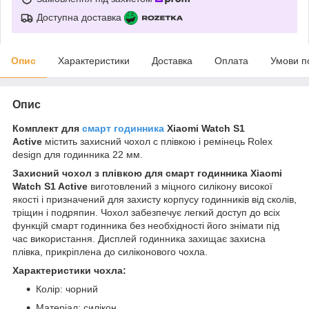
Доступна доставка
Опис
Характеристики
Доставка
Оплата
Умови п
Опис
Комплект для
смарт годинника
Xiaomi Watch S1
Active
містить захисний чохол c плівкою і ремінець Rolex
design для годинника 22 мм.
Захисний чохол з плівкою для смарт годинника Xiaomi
Watch S1 Active
виготовлений з міцного силікону високої
якості і призначений для захисту корпусу годинників від сколів,
тріщин і подряпин. Чохол забезпечує легкий доступ до всіх
функцій смарт годинника без необхідності його знімати під
час використання. Дисплей годинника захищає захисна
плівка, прикріплена до силіконового чохла.
Характеристики чохла:
Колір: чорний
Матеріал: силікон