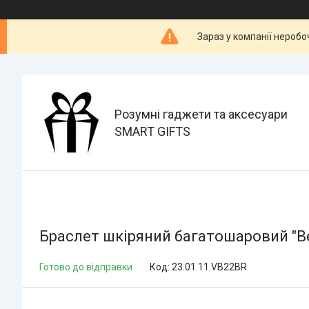
Зараз у компанії неробо
Розумні гаджети та аксесуари
SMART GIFTS
Браслет шкіряний багатошаровий "Ве
Готово до відправки
Код:
23.01.11.VB22BR