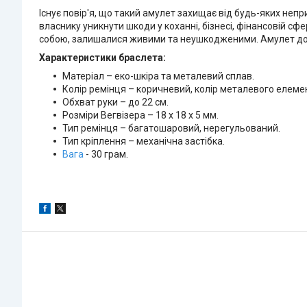
Існує повір'я, що такий амулет захищає від будь-яких неп
власнику уникнути шкоди у коханні, бізнесі, фінансовій сфе
собою, залишалися живими та неушкодженими. Амулет доп
Характеристики браслета:
Матеріал – еко-шкіра та металевий сплав.
Колір ремінця – коричневий, колір металевого елемен
Обхват руки – до 22 см.
Розміри Вегвізера – 18 х 18 х 5 мм.
Тип ремінця – багатошаровий, нерегульований.
Тип кріплення – механічна застібка.
Вага
- 30 грам.