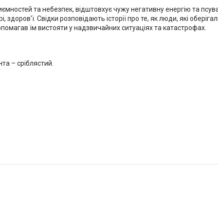
риємностей та небезпек, відштовхує чужу негативну енергію та псув
рі, здоров'ї. Свідки розповідають історії про те, як люди, які обері
омагав їм вистояти у надзвичайних ситуаціях та катастрофах.
та – сріблястий.