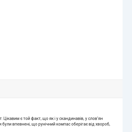
Цікавим є той факт, що як і у скандинавів, у слов'ян
и були впевнені, що рунічний компас оберігає від хвороб,