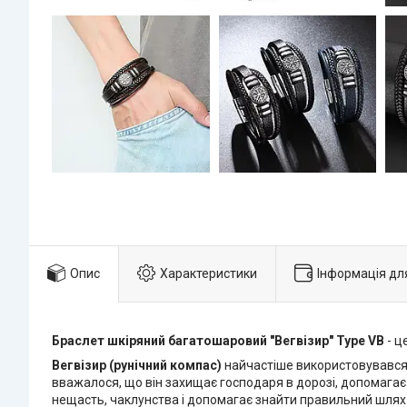
Опис
Характеристики
Інформація дл
Браслет шкіряний багатошаровий "Вегвізир" Type VB
- ц
Вегвізир (рунічний компас)
найчастіше використовувався ві
вважалося, що він захищає господаря в дорозі, допомагає н
нещасть, чаклунства і допомагає знайти правильний шлях 