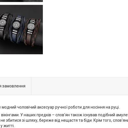
я замовлення
е модний чоловічий аксесуар ручної роботи для носіння на руці.
кінгами. У наших предків – слов'ян також існував подібний амулет. 
е збитися зі шляху, береже від нещастя та біди. Крім того, слов'ян
у житті.