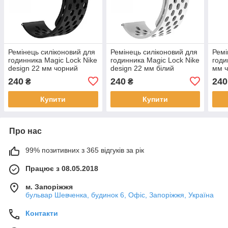
Ремінець силіконовий для
Ремінець силіконовий для
Ремі
годинника Magic Lock Nike
годинника Magic Lock Nike
годи
design 22 мм чорний
design 22 мм білий
мм 
240
240
240
₴
₴
Купити
Купити
Про нас
99% позитивних з 365 відгуків за рік
Працює з 08.05.2018
м. Запоріжжя
бульвар Шевченка, будинок 6, Офіс, Запоріжжя, Україна
Контакти