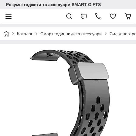
Розумні гаджети та аксесуари SMART GIFTS
Каталог
Смарт годинники та аксесуари
Силіконові р