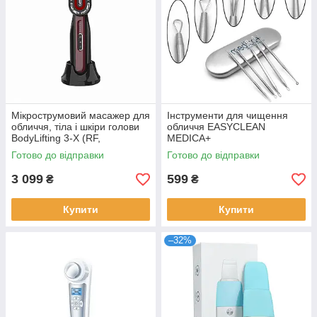
Мікрострумовий масажер для
Інструменти для чищення
обличчя, тіла і шкіри голови
обличчя EASYCLEAN
BodyLifting 3-X (RF,
MEDICA+
світлотерапія, контейнер для
Готово до відправки
Готово до відправки
есенції)
3 099
599
₴
₴
Купити
Купити
–32%