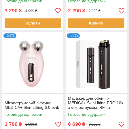
Готово до відправки
Готово до відправки
3 290
2 290
₴
₴
4 999 ₴
2 999 ₴
Купити
Купити
–31%
–22%
Масажер для обличчя
Мікрострумовий ліфтинг
MEDICA+ SkinLifting PRO 10x
MEDICA+ Skin Lifting 6.0 pink
з мікрострумом, RF та
функцією ліфтингу
Готово до відправки
Готово до відправки
1 790
6 690
₴
₴
2 599 ₴
8 590 ₴